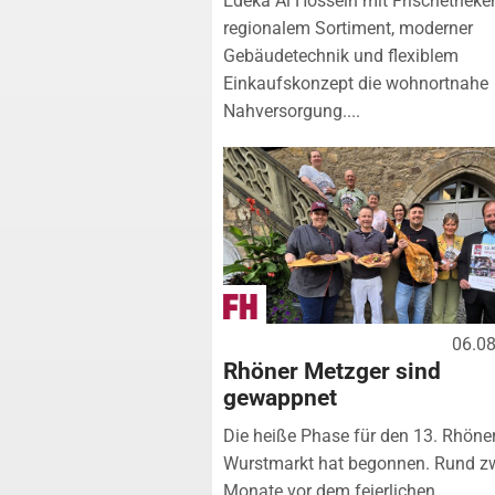
Edeka Al Hossein mit Frischetheke
regionalem Sortiment, moderner
Gebäudetechnik und flexiblem
Einkaufskonzept die wohnortnahe
Nahversorgung....
06.0
Rhöner Metzger sind
gewappnet
Die heiße Phase für den 13. Rhöne
Wurstmarkt hat begonnen. Rund z
Monate vor dem feierlichen