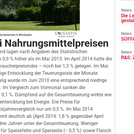
News
Die L
gesta
News
SÜFFA
i Nahrungsmittelpreisen
and lagen nach Angaben des Statistischen
News
R&S: 
0,9 % höher als im Mai 2013. Im April 2014 hatte die
raucherpreisindex – noch bei 1,3 % gelegen. Im Mai
ufige Entwicklung der Teuerungsrate der Monate
alig wurde im Juni 2010 eine entsprechend niedrige
et. Im Vergleich zum Vormonat sanken die
 0,1 %. Dämpfend auf die Gesamtteuerung wirkte wie
ntwicklung bei Energie. Die Preise für
orjahresvergleich nur um 0,5 %. Im Mai 2014
mit deutlich ab (April 2014: 1,8 % gegenüber April
 drei Jahren unter der Gesamtteuerung. Weniger
ür Speisefette und Speiseöle (− 0,5 %) sowie Fleisch