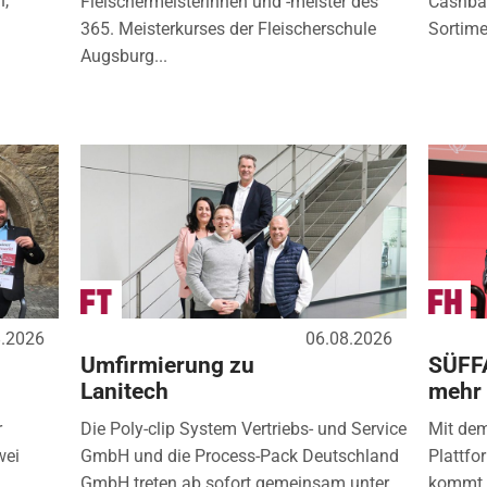
n,
Fleischermeisterinnen und -meister des
Cashbac
365. Meisterkurses der Fleischerschule
Sortimen
Augsburg...
8.2026
06.08.2026
Umfirmierung zu
SÜFF
Lanitech
mehr
r
Die Poly-clip System Vertriebs- und Service
Mit de
wei
GmbH und die Process-Pack Deutschland
Plattfo
GmbH treten ab sofort gemeinsam unter
kommt d