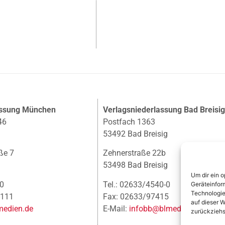
assung München
Verlagsniederlassung Bad Breisi
46
Postfach 1363
53492 Bad Breisig
ße 7
Zehnerstraße 22b
53498 Bad Breisig
Um dir ein 
-0
Tel.: 02633/4540-0
Geräteinfor
Technologie
-111
Fax: 02633/97415
auf dieser W
edien.de
E-Mail:
infobb@blmedien.de
zurückziehs