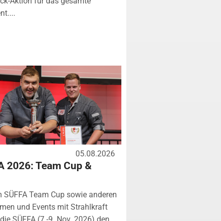
k-Aktion für das gesamte
t....
05.08.2026
A 2026: Team Cup &
m SÜFFA Team Cup sowie anderen
rmen und Events mit Strahlkraft
ie SÜFFA (7.-9. Nov. 2026) den