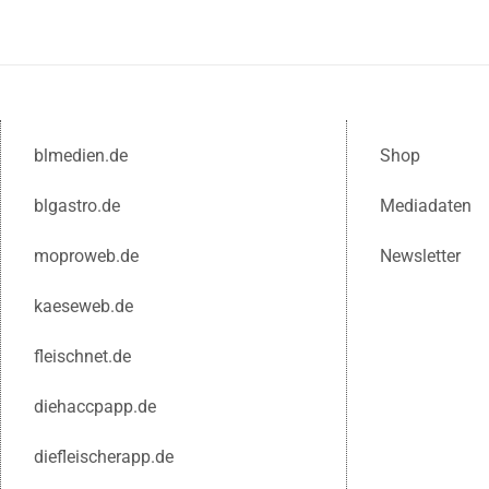
blmedien.de
Shop
blgastro.de
Mediadaten
moproweb.de
Newsletter
kaeseweb.de
fleischnet.de
diehaccpapp.de
diefleischerapp.de