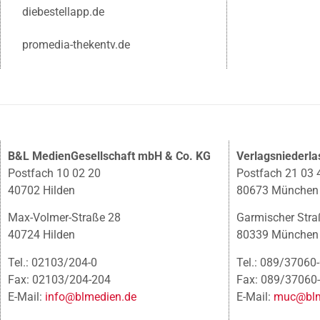
diebestellapp.de
promedia-thekentv.de
B&L MedienGesellschaft mbH & Co. KG
Verlagsniederl
Postfach 10 02 20
Postfach 21 03 
40702 Hilden
80673 München
Max-Volmer-Straße 28
Garmischer Stra
40724 Hilden
80339 München
Tel.: 02103/204-0
Tel.: 089/37060
Fax: 02103/204-204
Fax: 089/37060
E-Mail:
info@blmedien.de
E-Mail:
muc@blm