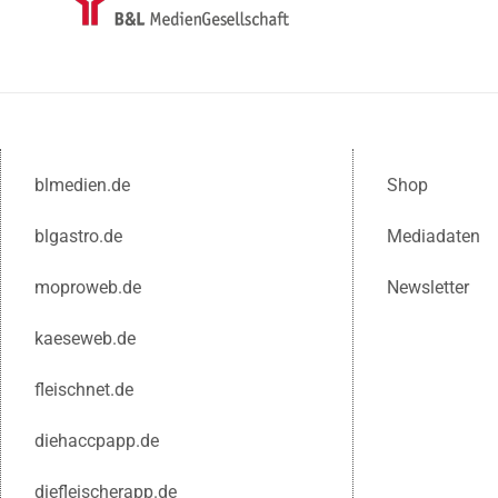
blmedien.de
Shop
blgastro.de
Mediadaten
moproweb.de
Newsletter
kaeseweb.de
fleischnet.de
diehaccpapp.de
diefleischerapp.de