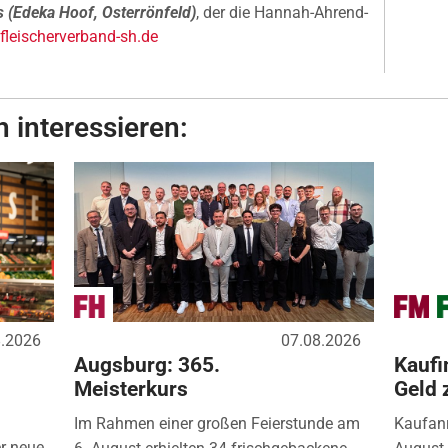
s (Edeka Hoof, Osterrönfeld)
, der die Hannah-Ahrend-
leischerverband-sh.de
 interessieren:
8.2026
07.08.2026
Augsburg: 365.
Kaufi
Meisterkurs
Geld 
Im Rahmen einer großen Feierstunde am
Kaufanr
r neue