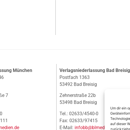
assung München
Verlagsniederlassung Bad Breisi
46
Postfach 1363
53492 Bad Breisig
ße 7
Zehnerstraße 22b
53498 Bad Breisig
Um dir ein 
-0
Tel.: 02633/4540-0
Geräteinfor
Technologie
-111
Fax: 02633/97415
auf dieser W
edien.de
E-Mail:
infobb@blmedien.de
zurückziehs