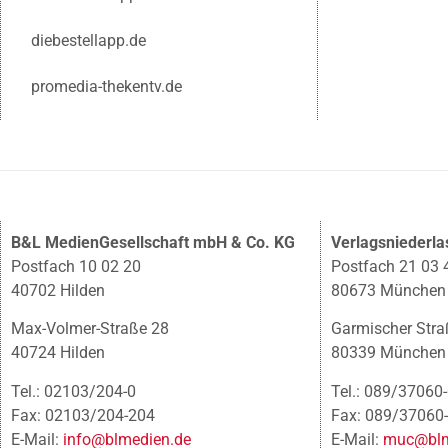
diebestellapp.de
promedia-thekentv.de
B&L MedienGesellschaft mbH & Co. KG
Verlagsniederl
Postfach 10 02 20
Postfach 21 03 
40702 Hilden
80673 München
Max-Volmer-Straße 28
Garmischer Stra
40724 Hilden
80339 München
Tel.: 02103/204-0
Tel.: 089/37060
Fax: 02103/204-204
Fax: 089/37060
E-Mail:
info@blmedien.de
E-Mail:
muc@blm