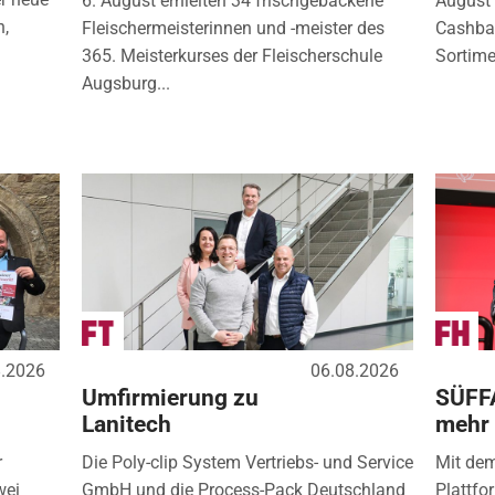
6. August erhielten 34 frischgebackene
August 
n,
Fleischermeisterinnen und -meister des
Cashbac
365. Meisterkurses der Fleischerschule
Sortimen
Augsburg...
8.2026
06.08.2026
Umfirmierung zu
SÜFF
Lanitech
mehr
r
Die Poly-clip System Vertriebs- und Service
Mit de
wei
GmbH und die Process-Pack Deutschland
Plattfo