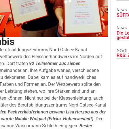
News
SÜFFA
News
Die L
gesta
ubis
 Berufsbildungszentrums Nord-Ostsee-Kanal
News
R&S: 
wettbewerb des Fleischerhandwerks im Norden auf
n. Dort traten
92 Teilnehmer aus sieben
neinander an. Ihre Aufgabe war es, verschiedene
 zu dekorieren. Dabei kam es auf handwerkliches
 Farben und Formen an. Der Wettbewerb sollte den
rer Leistung stehen, wo ihre Stärken sind und an
en können. Nicht nur bei der Klassenleistung, auch
hüler des Berufsbildungszentrums Nord-Ostsee-Kanal
den Fachverkäuferinnen gewann Lisa Herzog aus der
te wurde Natalie Wolgast (Edeka, Hohenwestedt)
. Den
Susanne Waschmann-Schleth entgegen.
Bester