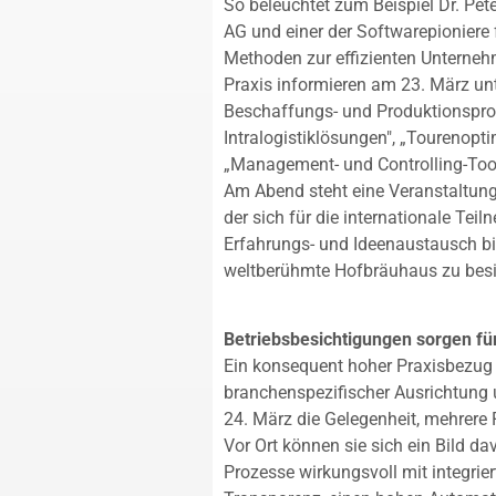
So beleuchtet zum Beispiel Dr. Pe
AG und einer der Softwarepioniere 
Methoden zur effizienten Unterne
Praxis informieren am 23. März un
Beschaffungs- und Produktionsproz
Intralogistiklösungen", „Tourenopt
„Management- und Controlling-Tool
Am Abend steht eine Veranstaltu
der sich für die internationale Te
Erfahrungs- und Ideenaustausch bie
weltberühmte Hofbräuhaus zu besi
Betriebsbesichtigungen sorgen fü
Ein konsequent hoher Praxisbezug 
branchenspezifischer Ausrichtung
24. März die Gelegenheit, mehrere
Vor Ort können sie sich ein Bild 
Prozesse wirkungsvoll mit integrie