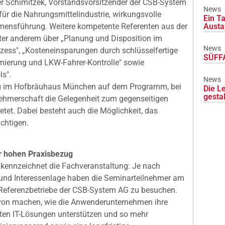
ter Schimitzek, Vorstandsvorsitzender der CSB-System
News
für die Nahrungsmittelindustrie, wirkungsvolle
Ein Ta
Austa
hmensführung. Weitere kompetente Referenten aus der
ter anderem über „Planung und Disposition im
News
ess", „Kosteneinsparungen durch schlüsselfertige
SÜFFA
imierung und LKW-Fahrer-Kontrolle" sowie
s".
News
ng im Hofbräuhaus München auf dem Programm, bei
Die L
gesta
ilnehmerschaft die Gelegenheit zum gegenseitigen
tet. Dabei besteht auch die Möglichkeit, das
chtigen.
r hohen Praxisbezug
kennzeichnet die Fachveranstaltung: Je nach
 und Interessenlage haben die Seminarteilnehmer am
 Referenzbetriebe der CSB-System AG zu besuchen.
davon machen, wie die Anwenderunternehmen ihre
rten IT-Lösungen unterstützen und so mehr