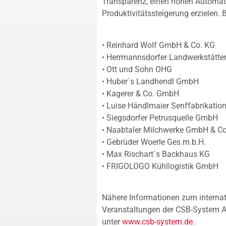
Transparenz, einen hohen Automati
Produktivitätssteigerung erzielen. 
• Reinhard Wolf GmbH & Co. KG
• Herrmannsdorfer Landwerkstätt
• Ott und Sohn OHG
• Huber´s Landhendl GmbH
• Kagerer & Co. GmbH
• Luise Händlmaier Senffabrikati
• Siegsdorfer Petrusquelle GmbH
• Naabtaler Milchwerke GmbH & C
• Gebrüder Woerle Ges.m.b.H.
• Max Rischart´s Backhaus KG
• FRIGOLOGO Kühllogistik GmbH
Nähere Informationen zum internat
Veranstaltungen der CSB-System AG
unter
www.csb-system.de
.