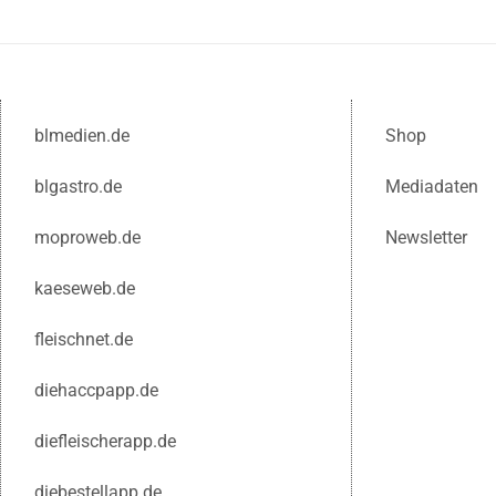
blmedien.de
Shop
blgastro.de
Mediadaten
moproweb.de
Newsletter
kaeseweb.de
fleischnet.de
diehaccpapp.de
diefleischerapp.de
diebestellapp.de