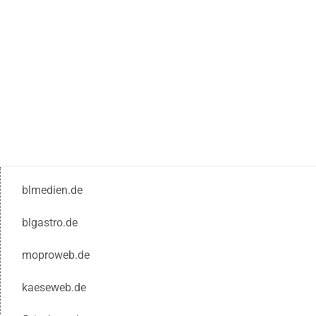
blmedien.de
blgastro.de
moproweb.de
kaeseweb.de