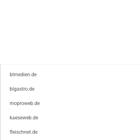
blmedien.de
blgastro.de
moproweb.de
kaeseweb.de
fleischnet.de