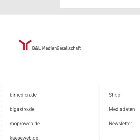
blmedien.de
Shop
blgastro.de
Mediadaten
moproweb.de
Newsletter
kaeseweb.de