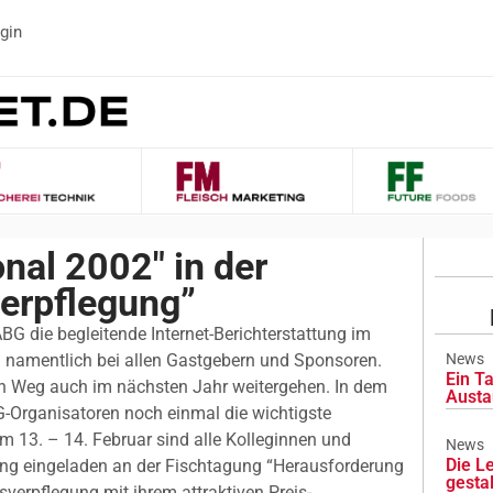
gin
onal 2002″ in der
erpflegung”
BG die begleitende Internet-Berichterstattung im
h namentlich bei allen Gastgebern und Sponsoren.
News
Ein Ta
hen Weg auch im nächsten Jahr weitergehen. In dem
Austa
Organisatoren noch einmal die wichtigste
m 13. – 14. Februar sind alle Kolleginnen und
News
Die L
ung eingeladen an der Fischtagung “Herausforderung
gesta
verpflegung mit ihrem attraktiven Preis-