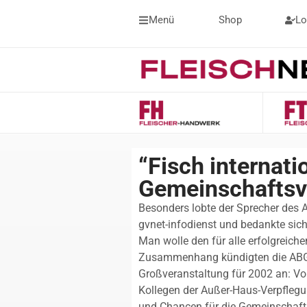
Menü
Shop
Lo
“Fisch internati
Gemeinschaftsv
Besonders lobte der Sprecher des A
gvnet-infodienst und bedankte sic
Man wolle den für alle erfolgreic
Zusammenhang kündigten die ABG-
Großveranstaltung für 2002 an: Vo
Kollegen der Außer-Haus-Verpfleg
und Chancen für die Gemeinschafts