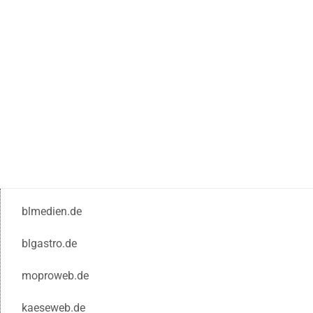
blmedien.de
blgastro.de
moproweb.de
kaeseweb.de