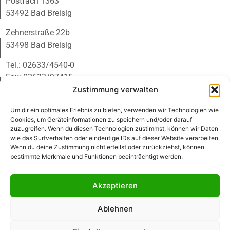
Postfach 1363
53492 Bad Breisig
Zehnerstraße 22b
53498 Bad Breisig
Tel.: 02633/4540-0
Fax: 02633/97415
E-Mail:
infobb@blmedien.de
Zustimmung verwalten
Um dir ein optimales Erlebnis zu bieten, verwenden wir Technologien wie
Cookies, um Geräteinformationen zu speichern und/oder darauf
zuzugreifen. Wenn du diesen Technologien zustimmst, können wir Daten
wie das Surfverhalten oder eindeutige IDs auf dieser Website verarbeiten.
Wenn du deine Zustimmung nicht erteilst oder zurückziehst, können
bestimmte Merkmale und Funktionen beeinträchtigt werden.
Akzeptieren
Ablehnen
© B&L MedienGesellschaft mbH & Co. KG