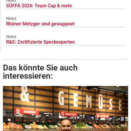
News
SÜFFA 2026: Team Cup & mehr
News
Rhöner Metzger sind gewappnet
News
R&S: Zertifizierte Speckexperten
Das könnte Sie auch
interessieren: