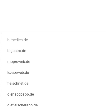
blmedien.de
blgastro.de
moproweb.de
kaeseweb.de
fleischnet.de
diehaccpapp.de
diefleischerapp.de