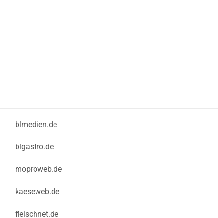
blmedien.de
blgastro.de
moproweb.de
kaeseweb.de
fleischnet.de