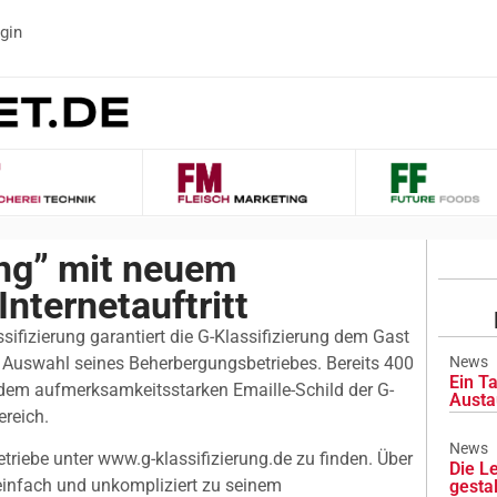
gin
ung” mit neuem
nternetauftritt
ifizierung garantiert die G-Klassifizierung dem Gast
r Auswahl seines Beherbergungsbetriebes. Bereits 400
News
Ein Ta
dem aufmerksamkeitsstarken Emaille-Schild der G-
Austa
ereich.
News
Betriebe unter www.g-klassifizierung.de zu finden. Über
Die L
einfach und unkompliziert zu seinem
gesta