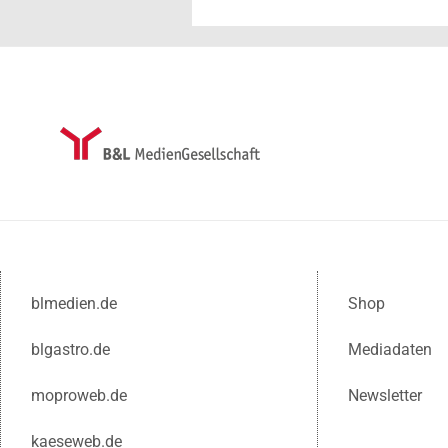
blmedien.de
Shop
blgastro.de
Mediadaten
moproweb.de
Newsletter
kaeseweb.de