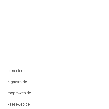
blmedien.de
blgastro.de
moproweb.de
kaeseweb.de