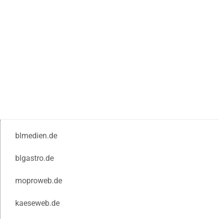
blmedien.de
blgastro.de
moproweb.de
kaeseweb.de