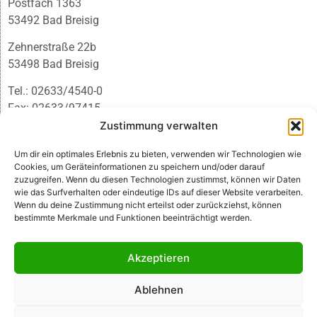
Postfach 1363
53492 Bad Breisig
Zehnerstraße 22b
53498 Bad Breisig
Tel.: 02633/4540-0
Fax: 02633/97415
E-Mail:
infobb@blmedien.de
Zustimmung verwalten
Um dir ein optimales Erlebnis zu bieten, verwenden wir Technologien wie
Cookies, um Geräteinformationen zu speichern und/oder darauf
zuzugreifen. Wenn du diesen Technologien zustimmst, können wir Daten
wie das Surfverhalten oder eindeutige IDs auf dieser Website verarbeiten.
Wenn du deine Zustimmung nicht erteilst oder zurückziehst, können
bestimmte Merkmale und Funktionen beeinträchtigt werden.
Akzeptieren
Ablehnen
© B&L MedienGesellschaft mbH & Co. KG