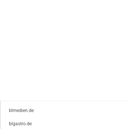
blmedien.de
blgastro.de