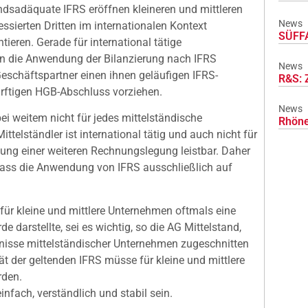
andsadäquate IFRS eröffnen kleineren und mittleren
News
ssierten Dritten im internationalen Kontext
SÜFFA
ieren. Gerade für international tätige
n die Anwendung der Bilanzierung nach IFRS
News
Geschäftspartner einen ihnen geläufigen IFRS-
R&S: 
rftigen HGB-Abschluss vorziehen.
News
bei weitem nicht für jedes mittelständische
Rhöne
ttelständler ist international tätig und auch nicht für
dung einer weiteren Rechnungslegung leistbar. Daher
dass die Anwendung von IFRS ausschließlich auf
für kleine und mittlere Unternehmen oftmals eine
 darstellte, sei es wichtig, so die AG Mittelstand,
nisse mittelständischer Unternehmen zugeschnitten
t der geltenden IFRS müsse für kleine und mittlere
rden.
nfach, verständlich und stabil sein.