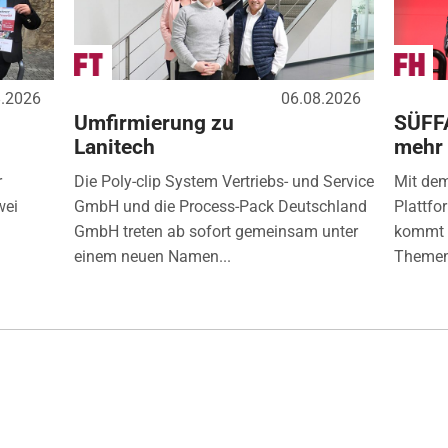
8.2026
06.08.2026
Umfirmierung zu
SÜFF
Lanitech
mehr
r
Die Poly-clip System Vertriebs- und Service
Mit de
wei
GmbH und die Process-Pack Deutschland
Plattfo
GmbH treten ab sofort gemeinsam unter
kommt d
einem neuen Namen...
Themen