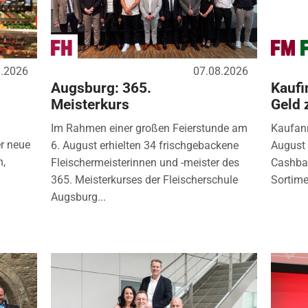
8.2026
07.08.2026
Augsburg: 365.
Kaufi
Meisterkurs
Geld 
Im Rahmen einer großen Feierstunde am
Kaufanr
r neue
6. August erhielten 34 frischgebackene
August 
n,
Fleischermeisterinnen und -meister des
Cashbac
365. Meisterkurses der Fleischerschule
Sortimen
Augsburg...