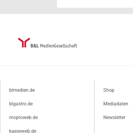
blmedien.de
Shop
blgastro.de
Mediadaten
moproweb.de
Newsletter
kaeseweb.de