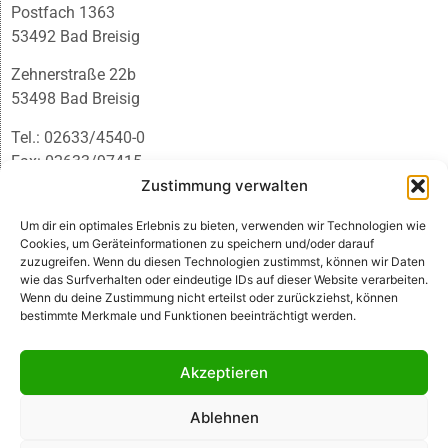
Postfach 1363
53492 Bad Breisig
Zehnerstraße 22b
53498 Bad Breisig
Tel.: 02633/4540-0
Fax: 02633/97415
E-Mail:
infobb@blmedien.de
Zustimmung verwalten
Um dir ein optimales Erlebnis zu bieten, verwenden wir Technologien wie
Cookies, um Geräteinformationen zu speichern und/oder darauf
zuzugreifen. Wenn du diesen Technologien zustimmst, können wir Daten
wie das Surfverhalten oder eindeutige IDs auf dieser Website verarbeiten.
Wenn du deine Zustimmung nicht erteilst oder zurückziehst, können
bestimmte Merkmale und Funktionen beeinträchtigt werden.
Akzeptieren
Ablehnen
© B&L MedienGesellschaft mbH & Co. KG