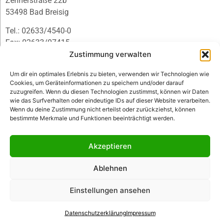
Zehnerstraße 22b
53498 Bad Breisig
Tel.: 02633/4540-0
Fax: 02633/97415
E-Mail:
infobb@blmedien.de
Zustimmung verwalten
Um dir ein optimales Erlebnis zu bieten, verwenden wir Technologien wie
Cookies, um Geräteinformationen zu speichern und/oder darauf
zuzugreifen. Wenn du diesen Technologien zustimmst, können wir Daten
wie das Surfverhalten oder eindeutige IDs auf dieser Website verarbeiten.
Wenn du deine Zustimmung nicht erteilst oder zurückziehst, können
bestimmte Merkmale und Funktionen beeinträchtigt werden.
Akzeptieren
Ablehnen
© B&L MedienGesellschaft mbH & Co. KG
Einstellungen ansehen
Made with ♥ by HLT GmbH & Co. KG
Datenschutzerklärung
Impressum