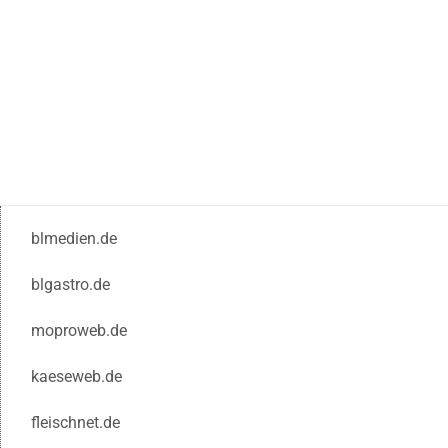
blmedien.de
blgastro.de
moproweb.de
kaeseweb.de
fleischnet.de