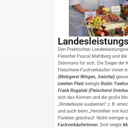
Landesleistun
Den Praktischen Landesleistungsw
Fleischer Pascal Mahlberg und die
Stenmans für sich. Die Sieger der
Fleischerei-Fachverkäufer/-innen t
(Metzgerei Wingen, Swisttal)
gewan
zweiten Platz
belegte
Robin Twehue
Frank Rogalski (Fleischerei Overbe
sich das Können und die große Motiv
„Rinderkeule ausbeinen“ z. B. erreic
und auch beim „Herstellen von küc
Punkten gleichauf. Nicht weniger 
Fachverkäuferinnen
. Dort siegte
Ma