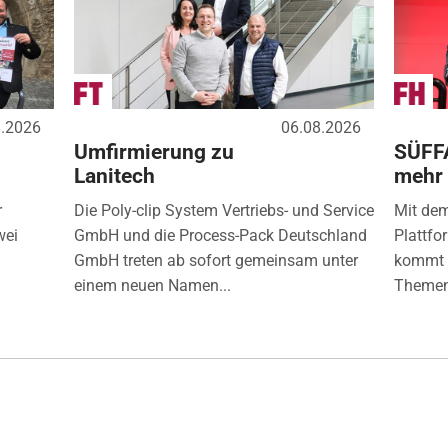
8.2026
06.08.2026
Umfirmierung zu
SÜFF
Lanitech
mehr
r
Die Poly-clip System Vertriebs- und Service
Mit de
wei
GmbH und die Process-Pack Deutschland
Plattfo
GmbH treten ab sofort gemeinsam unter
kommt d
einem neuen Namen...
Themen