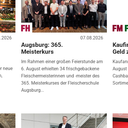
8.2026
07.08.2026
Augsburg: 365.
Kaufi
Meisterkurs
Geld 
Im Rahmen einer großen Feierstunde am
Kaufanr
r neue
6. August erhielten 34 frischgebackene
August 
n,
Fleischermeisterinnen und -meister des
Cashbac
365. Meisterkurses der Fleischerschule
Sortimen
Augsburg...