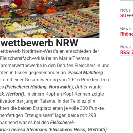
News
SÜFFA
News
Rhöne
gswettbewerb NRW
News
ettbewerb Nordrhein-Westfalen entschieden der
R&S: 
 Fleischereifachverkäuferinn Maria-Theresa
 Kammerwettbewerbe in den Berufen Fleischer/-in und
raten in Essen gegeneinander an.
Pascal Mahlberg
n mit einer Gesamtwertung von 2.616 Punkten. Den
s (Fleischerei Hidding, Nordwalde
),
Dritter
wurde
ck, Herford)
. In einem Kopf-an-Kopf-Rennen zeigte
ation der jungen Talente. In der Teildisziplin
hten die beiden Erstplatzierten je volle 300 Punkte,
henfertigen Erzeugnissen“ lagen beide mit 298
spannend war es bei den
Fleischerei-
ria-Theresa Stenmans (Fleischerei Heiss, Grefrath)