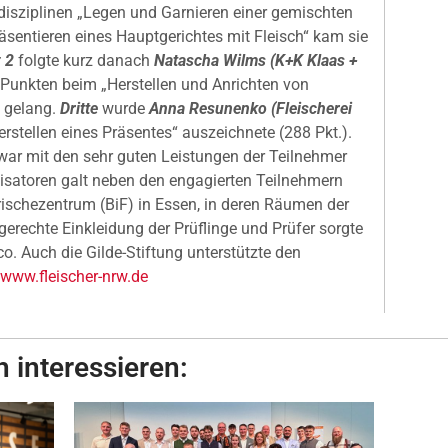
disziplinen „Legen und Garnieren einer gemischten
äsentieren eines Hauptgerichtes mit Fleisch“ kam sie
 2
folgte kurz danach
Natascha Wilms (K+K Klaas +
5 Punkten beim „Herstellen und Anrichten von
g gelang.
Dritte
wurde
Anna Resunenko (Fleischerei
Herstellen eines Präsentes“ auszeichnete (288 Pkt.).
war mit den sehr guten Leistungen der Teilnehmer
nisatoren galt neben den engagierten Teilnehmern
ischezentrum (BiF) in Essen, in deren Räumen der
gerechte Einkleidung der Prüflinge und Prüfer sorgte
. Auch die Gilde-Stiftung unterstützte den
www.fleischer-nrw.de
 interessieren: