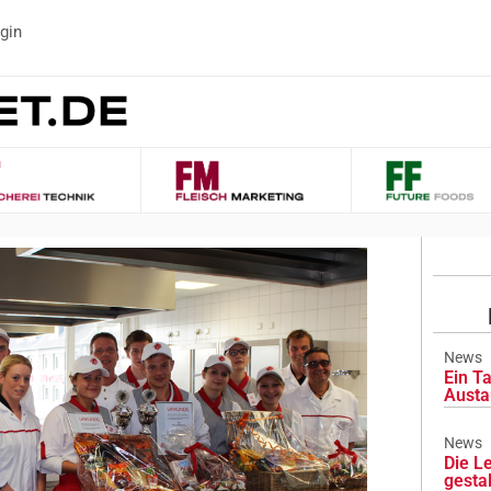
gin
News
Ein Ta
Austa
News
Die L
gesta