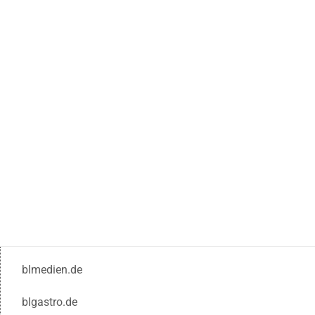
blmedien.de
blgastro.de