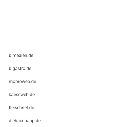
blmedien.de
blgastro.de
moproweb.de
kaeseweb.de
fleischnet.de
diehaccpapp.de