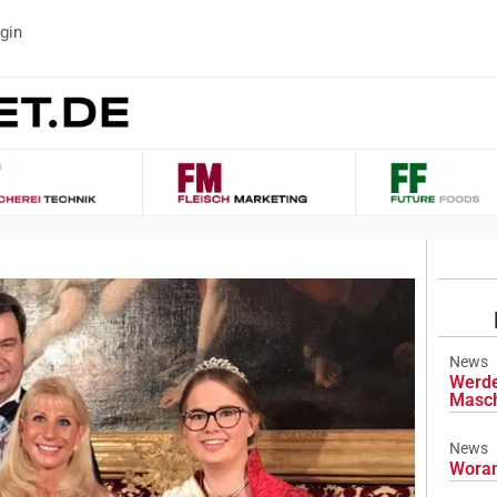
gin
News
Werde
Masch
News
Woran