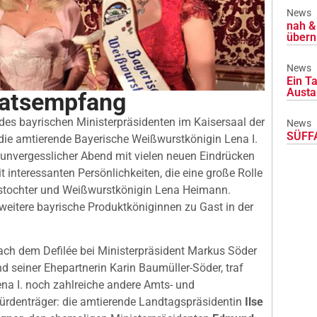
News
nah & 
übern
News
Ein Ta
Austa
aatsempfang
des bayrischen Ministerpräsidenten im Kaisersaal der
News
SÜFFA
die amtierende Bayerische Weißwurstkönigin Lena I.
n unvergesslicher Abend mit vielen neuen Eindrücken
interessanten Persönlichkeiten, die eine große Rolle
erstochter und Weißwurstkönigin Lena Heimann.
weitere bayrische Produktköniginnen zu Gast in der
ch dem Defilée bei Ministerpräsident Markus Söder
d seiner Ehepartnerin Karin Baumüller-Söder, traf
na I. noch zahlreiche andere Amts- und
ürdenträger: die amtierende Landtagspräsidentin
Ilse