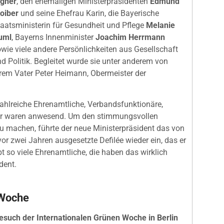
igner
, den ehemaligen Ministerpräsidenten
Edmund
oiber
und seine Ehefrau Karin, die Bayerische
aatsministerin für Gesundheit und Pflege
Melanie
uml
, Bayerns Innenminister
Joachim Herrmann
wie viele andere Persönlichkeiten aus Gesellschaft
d Politik. Begleitet wurde sie unter anderem von
rem Vater Peter Heimann, Obermeister der
zahlreiche Ehrenamtliche, Verbandsfunktionäre,
ter waren anwesend. Um den stimmungsvollen
 machen, führte der neue Ministerpräsident das von
r zwei Jahren ausgesetzte Defilée wieder ein, das er
bt so viele Ehrenamtliche, die haben das wirklich
dent.
 Woche
esuch der Internationalen Grünen Woche in Berlin