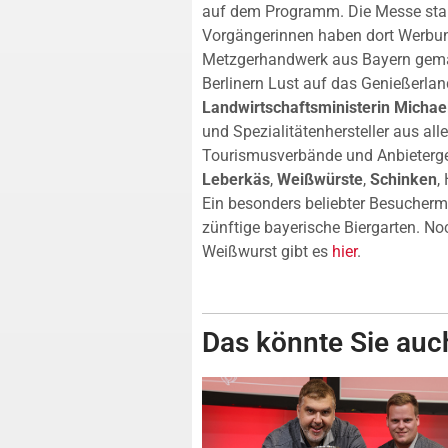
auf dem Programm. Die Messe start
Vorgängerinnen haben dort Werbung
Metzgerhandwerk aus Bayern gemach
Berlinern Lust auf das Genießerla
Landwirtschaftsministerin Michae
und Spezialitätenhersteller aus al
Tourismusverbände und Anbieterge
Leberkäs
,
Weißwürste
,
Schinken
,
Ein besonders beliebter Besucher
zünftige bayerische Biergarten. N
Weißwurst gibt es
hier
.
Das könnte Sie auch