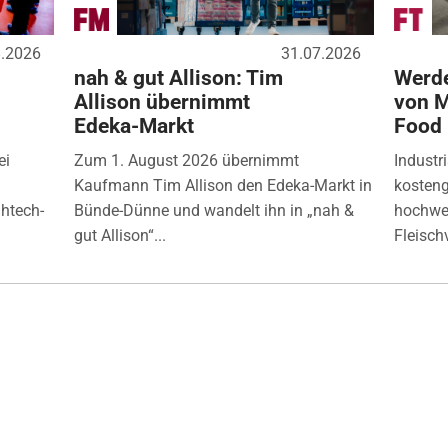
8.2026
31.07.2026
nah & gut Allison: Tim
Werde
Allison übernimmt
von M
Edeka-Markt
Food
ei
Zum 1. August 2026 übernimmt
Industr
Kaufmann Tim Allison den Edeka-Markt in
kosten
ghtech-
Bünde-Dünne und wandelt ihn in „nah &
hochwer
gut Allison“...
Fleisch