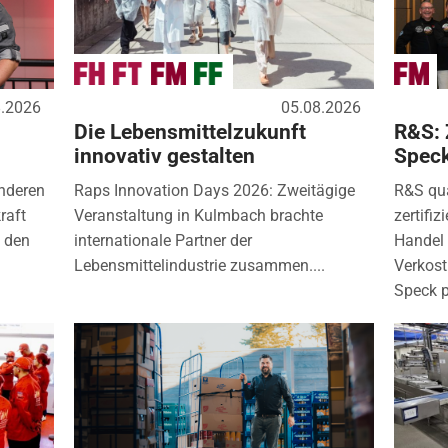
8.2026
05.08.2026
Die Lebensmittelzukunft
R&S: 
innovativ gestalten
Spec
nderen
Raps Innovation Days 2026: Zweitägige
R&S qua
raft
Veranstaltung in Kulmbach brachte
zertifi
) den
internationale Partner der
Handel 
Lebensmittelindustrie zusammen....
Verkos
Speck p