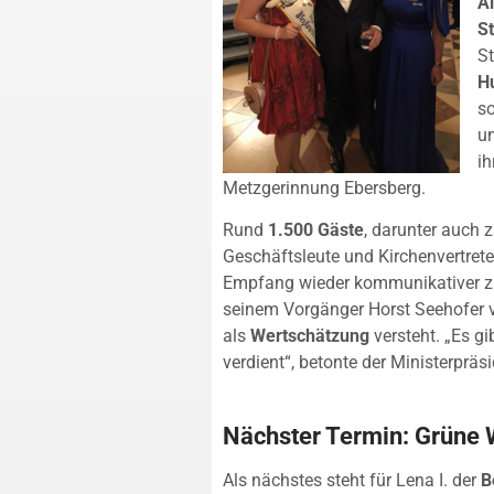
A
St
St
H
so
un
ih
Metzgerinnung Ebersberg.
Rund
1.500 Gäste
, darunter auch 
Geschäftsleute und Kirchenvertre
Empfang wieder kommunikativer zu
seinem Vorgänger Horst Seehofer vo
als
Wertschätzung
versteht. „Es gi
verdient“, betonte der Ministerpräsi
Nächster Termin: Grüne
Als nächstes steht für Lena I. der
B