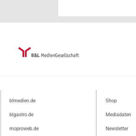
blmedien.de
Shop
blgastro.de
Mediadaten
moproweb.de
Newsletter