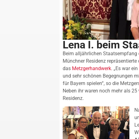
Lena I. beim St
Beim alljährlichen Staatsempfang 
Münchner Residenz repräsentierte 
das
Metzgerhandwerk
. „Es war ei
und sehr schönen Begegnungen mit 
für Bayern spielen“, so die Metzg
Neben ihr waren noch mehr als 25 
Residenz.
Na
un
Le
W