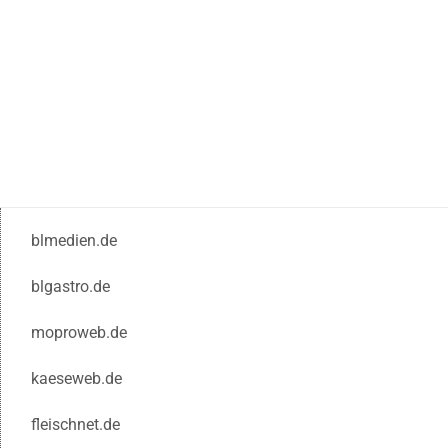
blmedien.de
blgastro.de
moproweb.de
kaeseweb.de
fleischnet.de