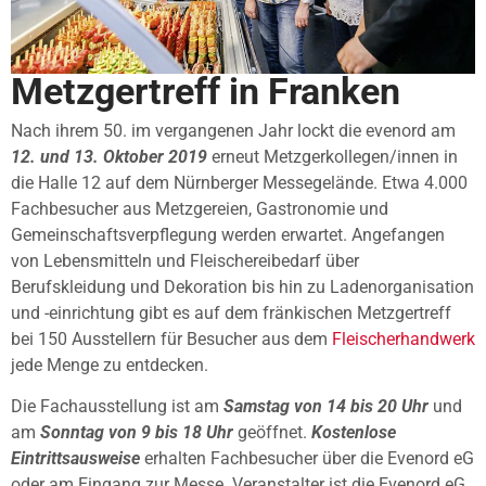
Metzgertreff in Franken
Nach ihrem 50. im vergangenen Jahr lockt die evenord am
12. und 13. Oktober 2019
erneut Metzgerkollegen/innen in
die Halle 12 auf dem Nürnberger Messegelände. Etwa 4.000
Fachbesucher aus Metzgereien, Gastronomie und
Gemeinschaftsverpflegung werden erwartet. Angefangen
von Lebensmitteln und Fleischereibedarf über
Berufskleidung und Dekoration bis hin zu Ladenorganisation
und -einrichtung gibt es auf dem fränkischen Metzgertreff
bei 150 Ausstellern für Besucher aus dem
Fleischerhandwerk
jede Menge zu entdecken.
Die Fachausstellung ist am
Samstag von 14 bis 20 Uhr
und
am
Sonntag von 9 bis 18 Uhr
geöffnet.
Kostenlose
Eintrittsausweise
erhalten Fachbesucher über die Evenord eG
oder am Eingang zur Messe. Veranstalter ist die Evenord eG,