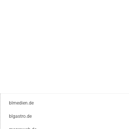
blmedien.de
blgastro.de