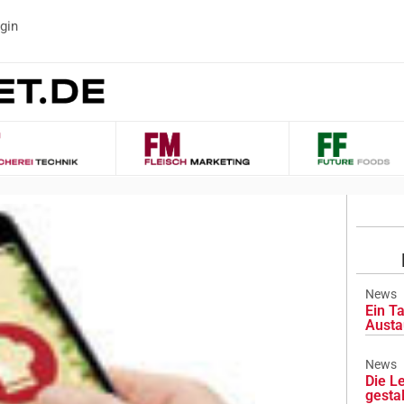
gin
News
Ein Ta
Austa
News
Die L
gesta