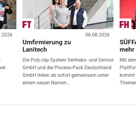
8.2026
06.08.2026
Umfirmierung zu
SÜFF
Lanitech
mehr
r
Die Poly-clip System Vertriebs- und Service
Mit de
wei
GmbH und die Process-Pack Deutschland
Plattfo
GmbH treten ab sofort gemeinsam unter
kommt d
einem neuen Namen...
Themen