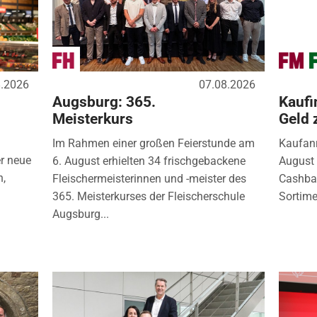
8.2026
07.08.2026
Augsburg: 365.
Kaufi
Meisterkurs
Geld 
Im Rahmen einer großen Feierstunde am
Kaufanr
r neue
6. August erhielten 34 frischgebackene
August 
n,
Fleischermeisterinnen und -meister des
Cashbac
365. Meisterkurses der Fleischerschule
Sortimen
Augsburg...