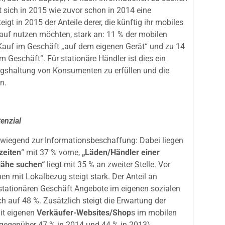
 sich in 2015 wie zuvor schon in 2014 eine
teigt in 2015 der Anteile derer, die künftig ihr mobiles
uf nutzen möchten, stark an: 11 % der mobilen
Kauf im Geschäft „auf dem eigenen Gerät“ und zu 14
 Geschäft“. Für stationäre Händler ist dies ein
ngshaltung von Konsumenten zu erfüllen und die
n.
enzial
wiegend zur Informationsbeschaffung: Dabei liegen
zeiten
“ mit 37 % vorne,
„Läden/Händler einer
Nähe suchen“
liegt mit 35 % an zweiter Stelle. Vor
en mit Lokalbezug steigt stark. Der Anteil an
stationären Geschäft Angebote im eigenen sozialen
h auf 48 %. Zusätzlich steigt die Erwartung der
it eigenen
Verkäufer-Websites/Shop
s im mobilen
 (gegenüber 47 % in 2014 und 44 % in 2013).