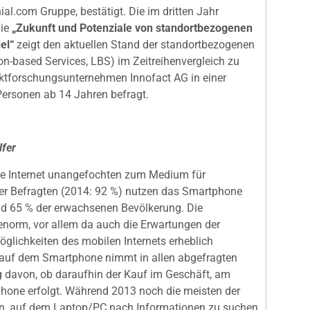
l.com Gruppe, bestätigt. Die im dritten Jahr
ie
„Zukunft und Potenziale von standortbezogenen
el“
zeigt den aktuellen Stand der standortbezogenen
-based Services, LBS) im Zeitreihenvergleich zu
ktforschungsunternehmen Innofact AG in einer
ersonen ab 14 Jahren befragt.
lfer
bile Internet unangefochten zum Medium für
der Befragten (2014: 92 %) nutzen das Smartphone
nd 65 % der erwachsenen Bevölkerung. Die
enorm, vor allem da auch die Erwartungen der
glichkeiten des mobilen Internets erheblich
auf dem Smartphone nimmt in allen abgefragten
g davon, ob daraufhin der Kauf im Geschäft, am
hone erfolgt. Während 2013 noch die meisten der
n, auf dem Laptop/PC nach Informationen zu suchen