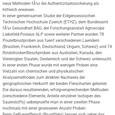
neue Methoden fÃ¼r die Authentizitaetssicherung als
hilfreich erweisen.
In einer gemeinsamen Studie der Eidgenoessischen
Technischen Hochschule Zuerich (ETHZ), dem Bundesamt
fÃ¼r Gesundheit BAG, der Forschungsanstalt Agroscope
Liebefeld-Posieux ALP sowie weiterer Partner wurden 78
Pouletbrustproben aus fuenf verschiedenen Laendern
(Brasilien, Frankreich, Deutschland, Ungarn, Schweiz) und 74
Rindstrockenfleischproben aus Australien, Kanada, den
Vereinigten Staaten, Oesterreich und der Schweiz untersucht.
In einer ersten Phase wurde mit wenigen Proben eine
Vielzahl von chemischen und physikalischen
Analysemethoden zum direkten Nachweis der
geographischen Herkunft der beiden Fleischarten getestet.
Die daraus resultierenden, erfolgversprechenden Methoden
(verschiedene Elemente, Anteile einzelner Isotopen des
Sauerstoffs) ueberpruefte man in einer zweiten Phase
nochmals mit einer groesseren Anzahl Proben.
Beim Gefluegelfleisch (Brustfilets) liessen sich ueber das