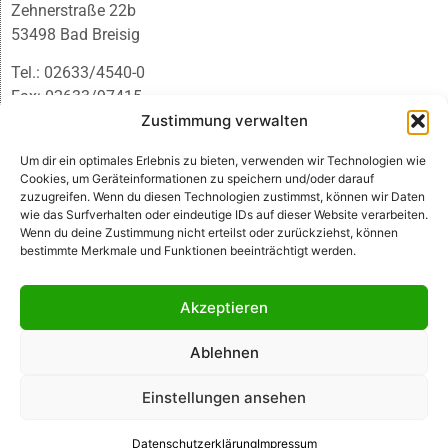
Zehnerstraße 22b
53498 Bad Breisig
Tel.: 02633/4540-0
Fax: 02633/97415
E-Mail:
infobb@blmedien.de
Zustimmung verwalten
Um dir ein optimales Erlebnis zu bieten, verwenden wir Technologien wie
Cookies, um Geräteinformationen zu speichern und/oder darauf
zuzugreifen. Wenn du diesen Technologien zustimmst, können wir Daten
wie das Surfverhalten oder eindeutige IDs auf dieser Website verarbeiten.
Wenn du deine Zustimmung nicht erteilst oder zurückziehst, können
bestimmte Merkmale und Funktionen beeinträchtigt werden.
Akzeptieren
Ablehnen
© B&L MedienGesellschaft mbH & Co. KG
Einstellungen ansehen
Made with ♥ by HLT GmbH & Co. KG
Datenschutzerklärung
Impressum