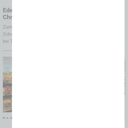
29.07.2026
Edeka-Markt Magdeburg-Polderdeich:
Christoph Scharke übernimmt Standort
Zum 1. August 2026 übernimmt Edeka-Kaufmann Christoph
Scharke den Markt in Magdeburg und setzt auf Kontinuität
bei Team, Bedientheken, Service...
29.07.2026