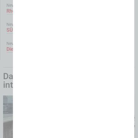
News
Rhöner Metzger sind gewappnet
News
SÜFFA 2026: Team Cup & mehr
News
Die Lebensmittelzukunft innovativ gestalten
Das könnte Sie auch
interessieren: