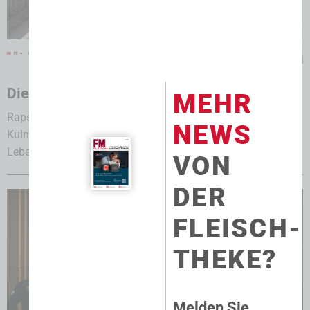
05.08.2026
Die Lebensmittelzukunft innovativ gestalten
MEHR
Raps Innovation Days 2026: Zweitägige Veranstaltung in
NEWS
Kulmbach brachte internationale Partner der
Lebensmittelindustrie zusammen....
VON
DER
FLEISCH-
THEKE?
Melden Sie