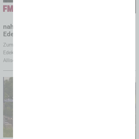
31.07.2026
nah & gut Allison: Tim Allison übernimmt
Edeka-Markt
Zum 1. August 2026 übernimmt Kaufmann Tim Allison den
Edeka-Markt in Bünde-Dünne und wandelt ihn in „nah & gut
Allison“...