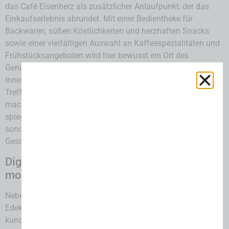
das Café Eisenherz als zusätzlicher Anlaufpunkt, der das
Einkaufserlebnis abrundet. Mit einer Bedientheke für
Backwaren, süßen Köstlichkeiten und herzhaften Snacks
sowie einer vielfältigen Auswahl an Kaffeespezialitäten und
Frühstücksangeboten wird hier bewusst ein Ort des
Genusses geschaffen. Das Café bietet Platz für 46 Gäste im
Innenbereich und weitere 44 im Außenbereich, was den
Treffpunkt zu einem attraktiven Raum für alle Generationen
macht. Die Bezüge zum Industriestandort Lebenstedt
spiegeln sich dabei nicht nur im Namen des Cafés wider,
sondern auch in zahlreichen Gestaltungselementen, die die
Geschichte und Motive der Region aufgreifen.
Digital gestützte Serviceleistungen und
moderne Technik
Neben der umfangreichen Warenpräsentation setzt das neue
Edeka Center auch auf moderne technische Lösungen und
kundenfreundliche Servicekonzepte. Im Kassenbereich sind