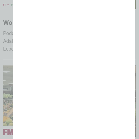
30.07.2026
Woran es im Lebensmittelsystem hakt
Podcast „Blaues Brot“, Begegnungsformat „Blauer Salon“:
Adalbert-Raps-Stiftung bringt unterschiedliche Player der
Lebensmittelbranche zusammen....