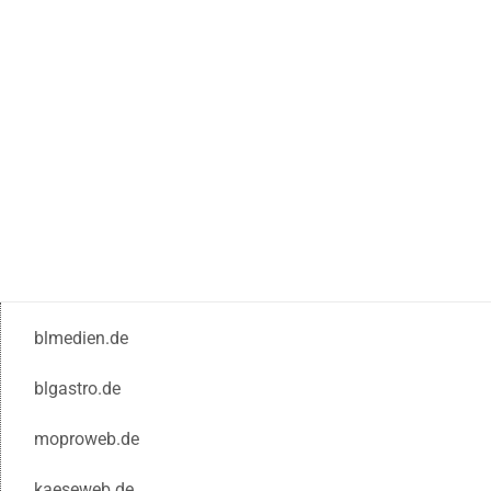
blmedien.de
blgastro.de
moproweb.de
kaeseweb.de