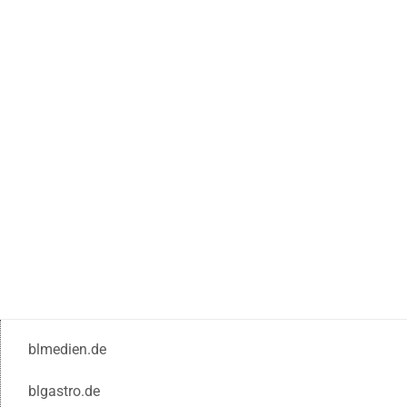
blmedien.de
blgastro.de