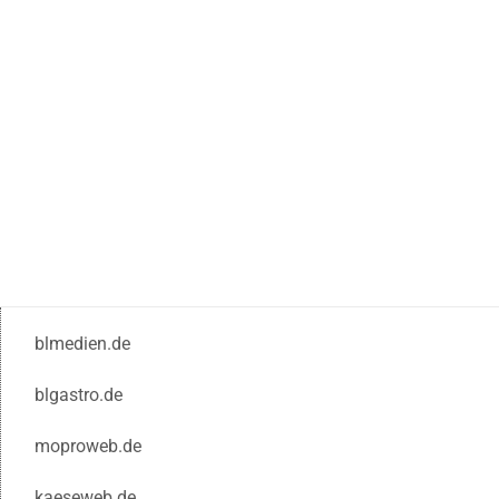
blmedien.de
blgastro.de
moproweb.de
kaeseweb.de