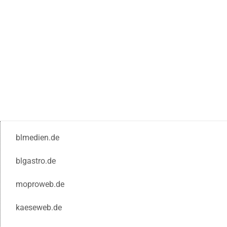
blmedien.de
blgastro.de
moproweb.de
kaeseweb.de