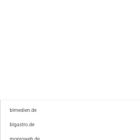
blmedien.de
blgastro.de
moproweb.de