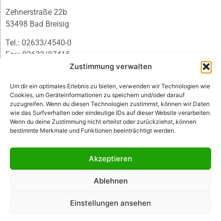
Zehnerstraße 22b
53498 Bad Breisig
Tel.: 02633/4540-0
Fax: 02633/97415
E-Mail:
infobb@blmedien.de
Zustimmung verwalten
Um dir ein optimales Erlebnis zu bieten, verwenden wir Technologien wie
Cookies, um Geräteinformationen zu speichern und/oder darauf
zuzugreifen. Wenn du diesen Technologien zustimmst, können wir Daten
wie das Surfverhalten oder eindeutige IDs auf dieser Website verarbeiten.
Wenn du deine Zustimmung nicht erteilst oder zurückziehst, können
bestimmte Merkmale und Funktionen beeinträchtigt werden.
Akzeptieren
Ablehnen
© B&L MedienGesellschaft mbH & Co. KG
Einstellungen ansehen
Made with ♥ by HLT GmbH & Co. KG