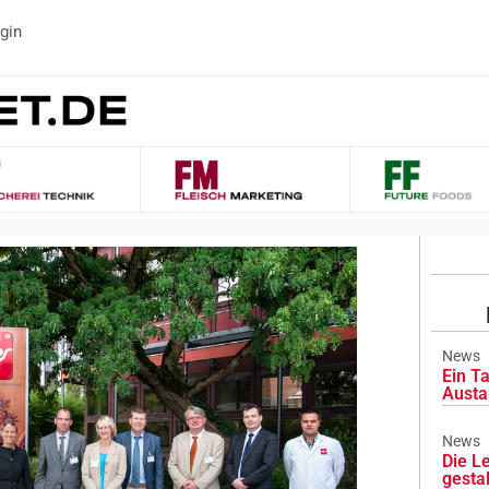
gin
News
Ein Ta
Austa
News
Die L
gesta