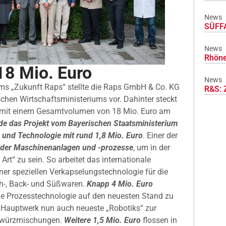
News
SÜFFA
News
Rhöne
18 Mio. Euro
News
ms „Zukunft Raps“ stellte die Raps GmbH & Co. KG
R&S: 
schen Wirtschaftsministeriums vor. Dahinter steckt
ekt mit einem Gesamtvolumen von 18 Mio. Euro am
de das Projekt vom Bayerischen Staatsministerium
e und Technologie mit rund 1,8 Mio. Euro
. Einer der
 der Maschinenanlagen und -prozesse
, um in der
Art“ zu sein. So arbeitet das internationale
ner speziellen Verkapselungstechnologie für die
ch-, Back- und Süßwaren.
Knapp 4 Mio. Euro
ie Prozesstechnologie auf den neuesten Stand zu
Hauptwerk nun auch neueste „Robotiks“ zur
Gewürzmischungen.
Weitere 1,5 Mio. Euro
flossen in