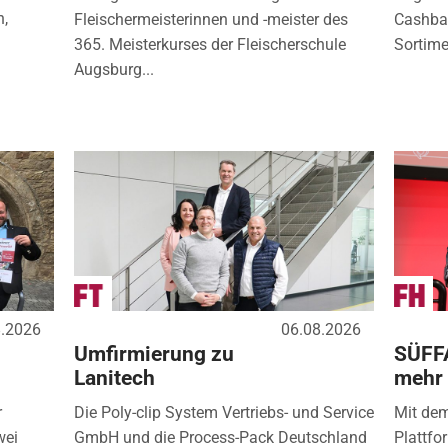
n,
Fleischermeisterinnen und -meister des
Cashbac
365. Meisterkurses der Fleischerschule
Sortimen
Augsburg...
8.2026
06.08.2026
Umfirmierung zu
SÜFF
Lanitech
mehr
r
Die Poly-clip System Vertriebs- und Service
Mit de
wei
GmbH und die Process-Pack Deutschland
Plattfo