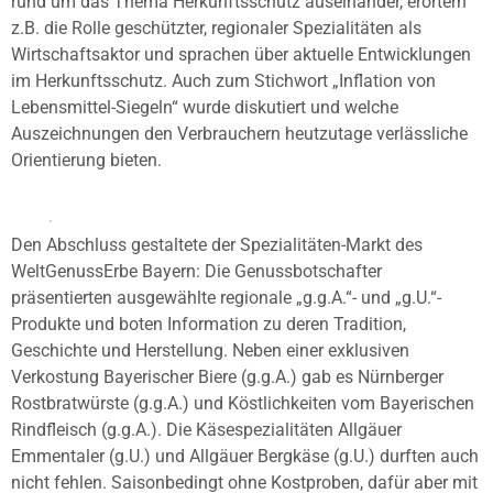
rund um das Thema Herkunftsschutz auseinander, erörtern
z.B. die Rolle geschützter, regionaler Spezialitäten als
Wirtschaftsaktor und sprachen über aktuelle Entwicklungen
im Herkunftsschutz. Auch zum Stichwort „Inflation von
Lebensmittel-Siegeln“ wurde diskutiert und welche
Auszeichnungen den Verbrauchern heutzutage verlässliche
Orientierung bieten.
Den Abschluss gestaltete der Spezialitäten-Markt des
WeltGenussErbe Bayern: Die Genussbotschafter
präsentierten ausgewählte regionale „g.g.A.“- und „g.U.“-
Produkte und boten Information zu deren Tradition,
Geschichte und Herstellung. Neben einer exklusiven
Verkostung Bayerischer Biere (g.g.A.) gab es Nürnberger
Rostbratwürste (g.g.A.) und Köstlichkeiten vom Bayerischen
Rindfleisch (g.g.A.). Die Käsespezialitäten Allgäuer
Emmentaler (g.U.) und Allgäuer Bergkäse (g.U.) durften auch
nicht fehlen. Saisonbedingt ohne Kostproben, dafür aber mit