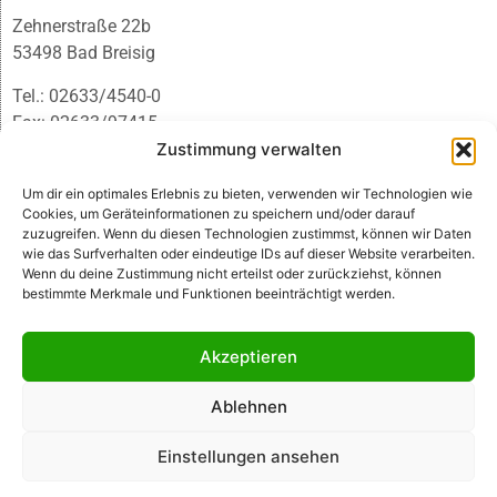
Zehnerstraße 22b
53498 Bad Breisig
Tel.: 02633/4540-0
Fax: 02633/97415
E-Mail:
infobb@blmedien.de
Zustimmung verwalten
Um dir ein optimales Erlebnis zu bieten, verwenden wir Technologien wie
Cookies, um Geräteinformationen zu speichern und/oder darauf
zuzugreifen. Wenn du diesen Technologien zustimmst, können wir Daten
wie das Surfverhalten oder eindeutige IDs auf dieser Website verarbeiten.
Wenn du deine Zustimmung nicht erteilst oder zurückziehst, können
bestimmte Merkmale und Funktionen beeinträchtigt werden.
Akzeptieren
Ablehnen
© B&L MedienGesellschaft mbH & Co. KG
Einstellungen ansehen
Made with ♥ by HLT GmbH & Co. KG