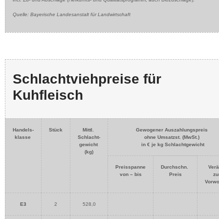
Quelle: Bayerische Landesanstalt für Landwirtschaft
Schlachtviehpreise für
Kuhfleisch
Handels-
Stück
Mittl.
Gewogener Auszahlungspreis
klasse
Schlacht-
ohne Umsatzst. (MwSt.)
gewicht
in € je kg Schlachtgewicht
(kg)
Preisspanne
Durchschn.
Verä
von – bis
Preis
zu
Vorw
E3
2
528,0