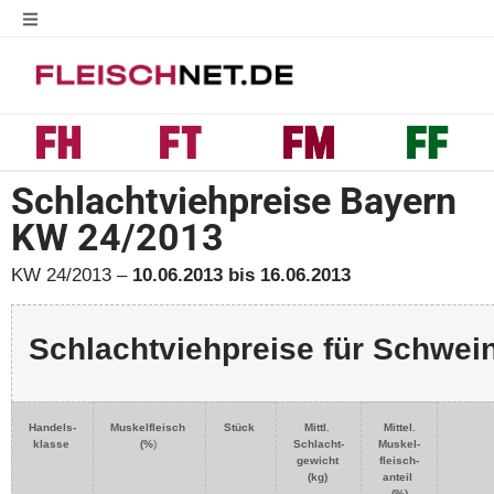
Schlachtviehpreise Bayern
KW 24/2013
KW 24/2013 –
10.06.2013 bis 16.06.2013
Schlachtviehpreise für Schwei
H
andels-
Muskelfleisch
Stück
Mittl.
Mittel.
klasse
(%
)
Schlacht-
Muskel-
gewicht
fleisch-
(kg)
anteil
(%)