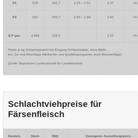
P1
529
232,7
2,25 – 2,51
2,37
+0,
P2
262
250,7
2,50 – 2,69
2,60
+0,
E-P ges.
4.680
328,5
3,22
+0,
Preise je kg Schlachtgewicht frei Eingang Schlachtstätte, ohne MwSt.,
incl. Zu- und Abschläge (Herkunfts- und Qualitätsprogramm, auch Biozuschläge).
Quelle: Bayerische Landesanstalt für Landwirtschaft
Schlachtviehpreise für
Färsenfleisch
Handels-
Stück
Mittl.
Gewogener Auszahlungspreis