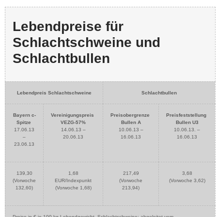
Lebendpreise für
Schlachtschweine und
Schlachtbullen
Lebendpreis Schlachtschweine
Schlachtbullen
Bayern c-
Vereinigungspreis
Preisobergrenze
Preisfeststellung
Spitze
VEZG-57%
Bullen A
Bullen U3
17.06.13
14.06.13 –
10.06.13 –
10.06.13. –
–
20.06.13
16.06.13
16.06.13
23.06.13
139,30
1,68
217,49
3,68
(Vorwoche
EUR/Indexpunkt
(Vorwoche
(Vorwoche 3,62)
132,60)
(Vorwoche 1,68)
213,94)
Preise in € je 100 kg Lebendgewicht, Schlachtschweine: abgeleitet vom