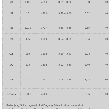
U3
1.433
435,0
3,61 – 3,72
3,68
+0,
U4
56
440,6
3,48 – 3,70
3,62
+0,
R2
1.033
373,4
3,59 – 3,68
3,65
+0,
R3
485
393,6
3,54 – 3,69
3,64
+0,
O2
218
319,5
3,10 – 3,43
3,33
+0,
O3
123
369,5
3,22 – 3,50
3,40
+0,
P2
50
270,1
2,64 – 3,28
3,03
+0,
E-P ges.
5.160
406,0
3,65
+0,
Preise je kg Schlachtgewicht frei Eingang Schlachtstätte, ohne MwSt.,
incl. Zu- und Abschläge (Herkunfts- und Qualitätsprogramm, auch Biozuschläge).