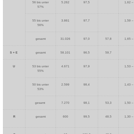
56 bis unter
5.262
97,5
1,62 –
57%
55 bis unter
3.861
97,7
1,59 –
56%
gesamt
31.026
97,0
57,8
1,65 –
S + E
gesamt
58.101
96,5
59,7
U
53 bis unter
4.671
97,9
1,53 –
55%
50 bis unter
2.599
98,4
1,43 –
53%
gesamt
7.270
98,1
53,3
1,50 –
R
gesamt
600
99,5
48,5
1,30 –