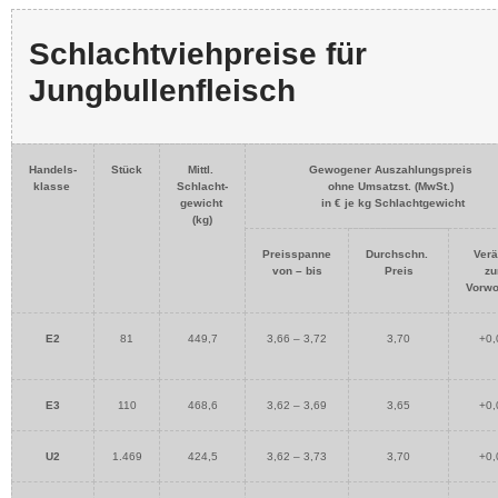
Schlachtviehpreise für
Jungbullenfleisch
Handels-
Stück
Mittl.
Gewogener Auszahlungspreis
klasse
Schlacht-
ohne Umsatzst. (MwSt.)
gewicht
in € je kg Schlachtgewicht
(kg)
Preisspanne
Durchschn.
Verä
von – bis
Preis
zu
Vorw
E2
81
449,7
3,66 – 3,72
3,70
+0,
E3
110
468,6
3,62 – 3,69
3,65
+0,
U2
1.469
424,5
3,62 – 3,73
3,70
+0,