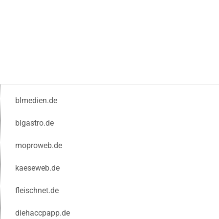
blmedien.de
blgastro.de
moproweb.de
kaeseweb.de
fleischnet.de
diehaccpapp.de