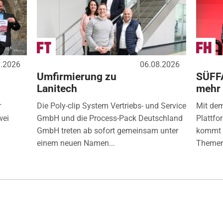
8.2026
06.08.2026
Umfirmierung zu
SÜFF
Lanitech
mehr
r
Die Poly-clip System Vertriebs- und Service
Mit de
wei
GmbH und die Process-Pack Deutschland
Plattfo
GmbH treten ab sofort gemeinsam unter
kommt d
einem neuen Namen...
Themen