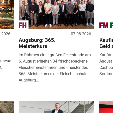
8.2026
07.08.2026
Augsburg: 365.
Kaufi
Meisterkurs
Geld 
Im Rahmen einer großen Feierstunde am
Kaufanr
r neue
6. August erhielten 34 frischgebackene
August 
n,
Fleischermeisterinnen und -meister des
Cashbac
365. Meisterkurses der Fleischerschule
Sortimen
Augsburg...