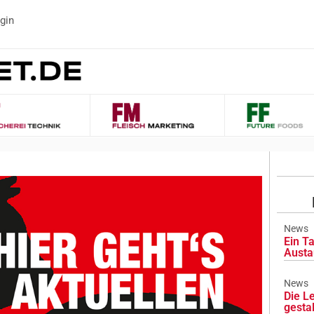
gin
News
Ein Ta
Austa
News
Die L
gesta