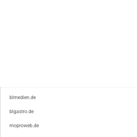
blmedien.de
blgastro.de
moproweb.de