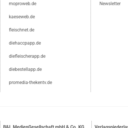
moproweb.de
Newsletter
kaeseweb.de
fleischnet.de
diehaccpapp.de
diefleischerapp.de
diebestellapp.de
promedia-thekentv.de
B&L MedienGesellschaft mbH & Co. KG
Verlagsniederl