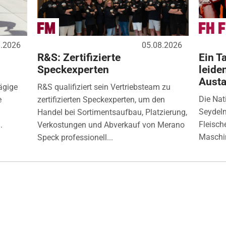
8.2026
05.08.2026
R&S: Zertifizierte
Ein Ta
Speckexperten
leide
Aust
ägige
R&S qualifiziert sein Vertriebsteam zu
Die Nat
e
zertifizierten Speckexperten, um den
Seydelm
Handel bei Sortimentsaufbau, Platzierung,
Fleisch
.
Verkostungen und Abverkauf von Merano
Maschin
Speck professionell...