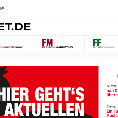
gin
News
nah & 
übern
News
Ein Ta
Austa