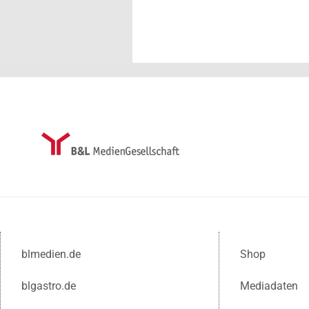
blmedien.de
Shop
blgastro.de
Mediadaten