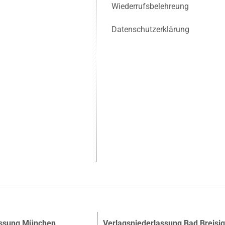
Wiederrufsbelehreung
Datenschutzerklärung
assung München
Verlagsniederlassung Bad Breisi