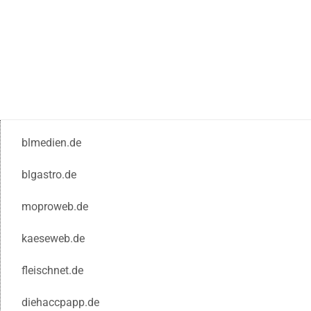
blmedien.de
blgastro.de
moproweb.de
kaeseweb.de
fleischnet.de
diehaccpapp.de