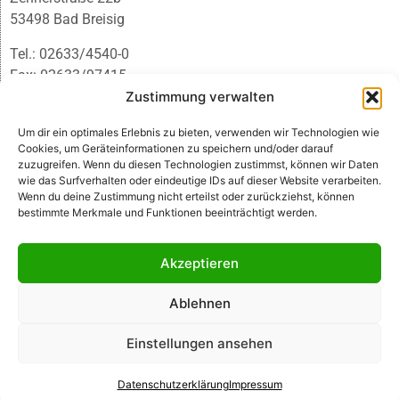
53498 Bad Breisig
Tel.: 02633/4540-0
Fax: 02633/97415
E-Mail:
infobb@blmedien.de
Zustimmung verwalten
Um dir ein optimales Erlebnis zu bieten, verwenden wir Technologien wie
Cookies, um Geräteinformationen zu speichern und/oder darauf
zuzugreifen. Wenn du diesen Technologien zustimmst, können wir Daten
wie das Surfverhalten oder eindeutige IDs auf dieser Website verarbeiten.
Wenn du deine Zustimmung nicht erteilst oder zurückziehst, können
bestimmte Merkmale und Funktionen beeinträchtigt werden.
Akzeptieren
Ablehnen
© B&L MedienGesellschaft mbH & Co. KG
Einstellungen ansehen
Made with ♥ by HLT GmbH & Co. KG
Datenschutzerklärung
Impressum