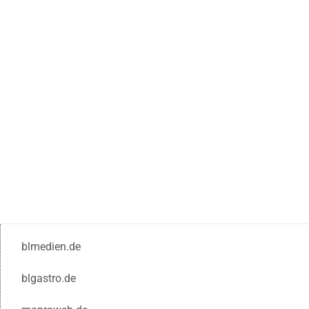
blmedien.de
blgastro.de