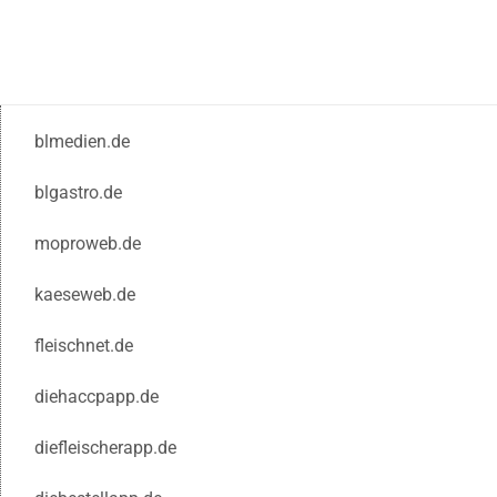
blmedien.de
blgastro.de
moproweb.de
kaeseweb.de
fleischnet.de
diehaccpapp.de
diefleischerapp.de