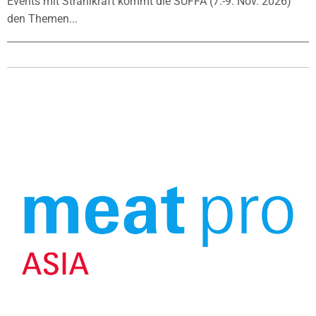
Events mit Strahlkraft kommt die SÜFFA (7.-9. Nov. 2026)
den Themen...