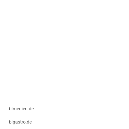
blmedien.de
blgastro.de