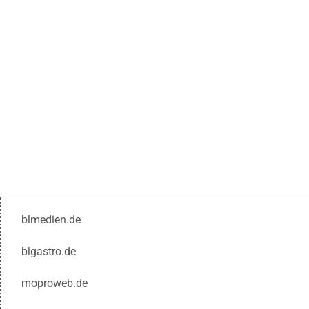
blmedien.de
blgastro.de
moproweb.de